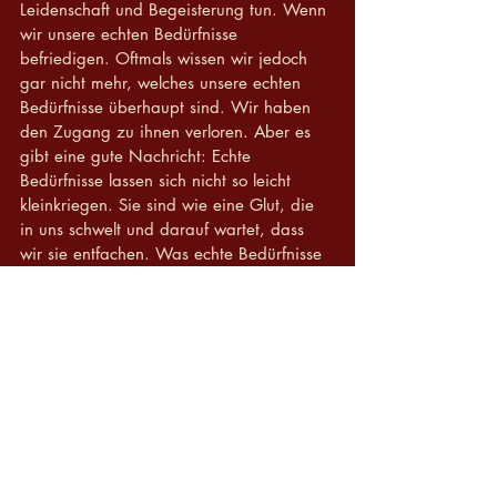
Leidenschaft und Begeisterung tun. Wenn 
wir unsere echten Bedürfnisse 
befriedigen. Oftmals wissen wir jedoch 
gar nicht mehr, welches unsere echten 
Bedürfnisse überhaupt sind. Wir haben 
den Zugang zu ihnen verloren. Aber es 
gibt eine gute Nachricht: Echte 
Bedürfnisse lassen sich nicht so leicht 
kleinkriegen. Sie sind wie eine Glut, die 
in uns schwelt und darauf wartet, dass 
wir sie entfachen. Was echte Bedürfnisse 
auszeichnet und warum es wichtig ist, 
dass wir sie kennen und ihnen unsere 
Aufmerksamkeit schenken, darüber 
diskutiere ich am Samstag mit Michael im 
Podcast.